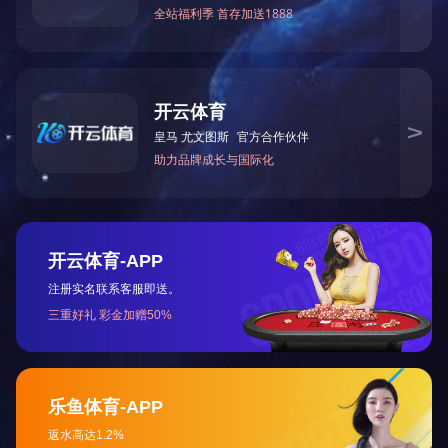
0086-757-63313388
电话：
(总机)
传真：0086-757-63313400
投资者服务热线：0086-757-63313390
邮箱： lanjian@fsbrec.com
地址：中国广东省佛山市禅城区古新路45号
华体会（中国）
公司简介
公司动态
成长历程
厂区厂貌
公司荣誉
产品中心
分立器件
集成电路