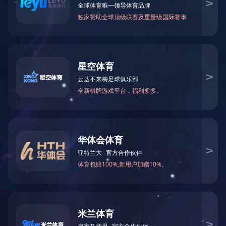
产品参数
产品型号
：
BRCL4054BME
Input Voltage
：
10 （V）
Cutoff Voltage
：
4.2 （V）
Charging Current
：
800 （mA）
Thermal Regulation
：
Y （Y/N）
OVP
：
- （V）